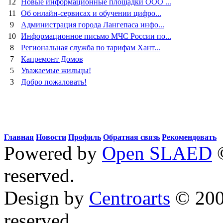
12
Новые информационные площадки ООО ...
11
Об онлайн-сервисах и обучении цифро...
9
Администрация города Лангепаса инфо...
10
Информационное письмо МЧС России по...
8
Региональная служба по тарифам Хант...
7
Капремонт Домов
5
Уважаемые жильцы!
3
Добро пожаловать!
Главная
Новости
Профиль
Обратная связь
Рекомендовать
Powered by
Open SLAED
©
reserved.
Design by
Centroarts
© 2008
reserved.