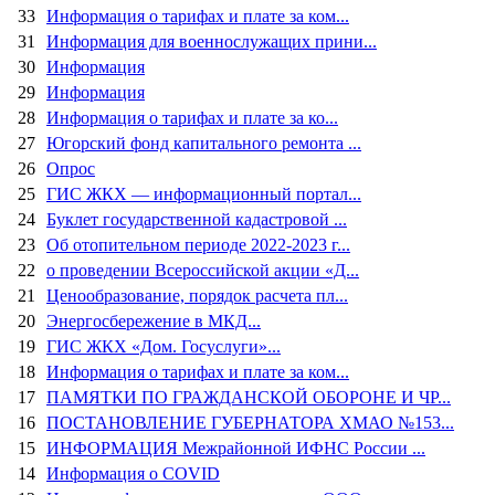
33
Информация о тарифах и плате за ком...
31
Информация для военнослужащих прини...
30
Информация
29
Информация
28
Информация о тарифах и плате за ко...
27
Югорский фонд капитального ремонта ...
26
Опрос
25
ГИС ЖКХ — информационный портал...
24
Буклет государственной кадастровой ...
23
Об отопительном периоде 2022-2023 г...
22
о проведении Всероссийской акции «Д...
21
Ценообразование, порядок расчета пл...
20
Энергосбережение в МКД...
19
ГИС ЖКХ «Дом. Госуслуги»...
18
Информация о тарифах и плате за ком...
17
ПАМЯТКИ ПО ГРАЖДАНСКОЙ ОБОРОНЕ И ЧР...
16
ПОСТАНОВЛЕНИЕ ГУБЕРНАТОРА ХМАО №153...
15
ИНФОРМАЦИЯ Межрайонной ИФНС России ...
14
Информация о COVID