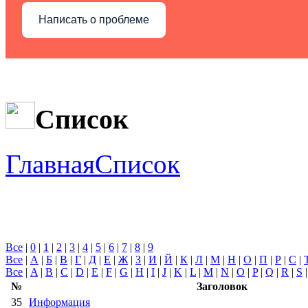
Написать о проблеме
Список
Главная
Список
Все
|
0
|
1
|
2
|
3
|
4
|
5
|
6
|
7
|
8
|
9
Все
|
А
|
Б
|
В
|
Г
|
Д
|
Е
|
Ж
|
З
|
И
|
Й
|
К
|
Л
|
М
|
Н
|
О
|
П
|
Р
|
С
|
Все
|
A
|
B
|
C
|
D
|
E
|
F
|
G
|
H
|
I
|
J
|
K
|
L
|
M
|
N
|
O
|
P
|
Q
|
R
|
S
№
Заголовок
35
Информация