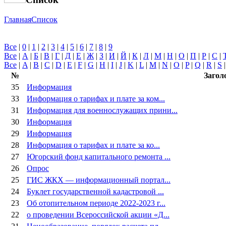
Главная
Список
Все
|
0
|
1
|
2
|
3
|
4
|
5
|
6
|
7
|
8
|
9
Все
|
А
|
Б
|
В
|
Г
|
Д
|
Е
|
Ж
|
З
|
И
|
Й
|
К
|
Л
|
М
|
Н
|
О
|
П
|
Р
|
С
|
Все
|
A
|
B
|
C
|
D
|
E
|
F
|
G
|
H
|
I
|
J
|
K
|
L
|
M
|
N
|
O
|
P
|
Q
|
R
|
S
№
Загол
35
Информация
33
Информация о тарифах и плате за ком...
31
Информация для военнослужащих прини...
30
Информация
29
Информация
28
Информация о тарифах и плате за ко...
27
Югорский фонд капитального ремонта ...
26
Опрос
25
ГИС ЖКХ — информационный портал...
24
Буклет государственной кадастровой ...
23
Об отопительном периоде 2022-2023 г...
22
о проведении Всероссийской акции «Д...