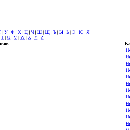
Т
|
У
|
Ф
|
Х
|
Ц
|
Ч
|
Ш
|
Щ
|
Ъ
|
Ы
|
Ь
|
Э
|
Ю
|
Я
|
T
|
U
|
V
|
W
|
X
|
Y
|
Z
овок
Ка
Но
Но
Но
Но
Но
Но
Но
Но
Но
Но
Но
Но