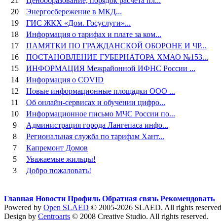
21
Ценообразование, порядок расчета пл...
20
Энергосбережение в МКД...
19
ГИС ЖКХ «Дом. Госуслуги»...
18
Информация о тарифах и плате за ком...
17
ПАМЯТКИ ПО ГРАЖДАНСКОЙ ОБОРОНЕ И ЧР...
16
ПОСТАНОВЛЕНИЕ ГУБЕРНАТОРА ХМАО №153...
15
ИНФОРМАЦИЯ Межрайонной ИФНС России ...
14
Информация о COVID
12
Новые информационные площадки ООО ...
11
Об онлайн-сервисах и обучении цифро...
10
Информационное письмо МЧС России по...
9
Администрация города Лангепаса инфо...
8
Региональная служба по тарифам Хант...
7
Капремонт Домов
5
Уважаемые жильцы!
3
Добро пожаловать!
Главная
Новости
Профиль
Обратная связь
Рекомендовать
Powered by
Open SLAED
© 2005-2026 SLAED. All rights reserved
Design by
Centroarts
© 2008 Creative Studio. All rights reserved.