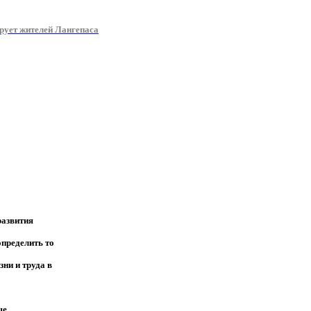
ует жителей Лангепаса
развития
определить то
зни и труда в
ше