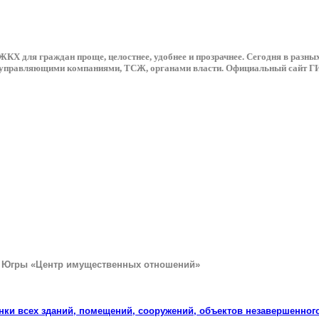
Х для граждан проще, целостнее, удобнее и прозрачнее. Сегодня в разны
с управляющими компаниями, ТСЖ, органами власти. Официальный сайт ГИС
— Югры «Центр имущественных отношений»
енки всех зданий, помещений, сооружений, объектов незавершенног