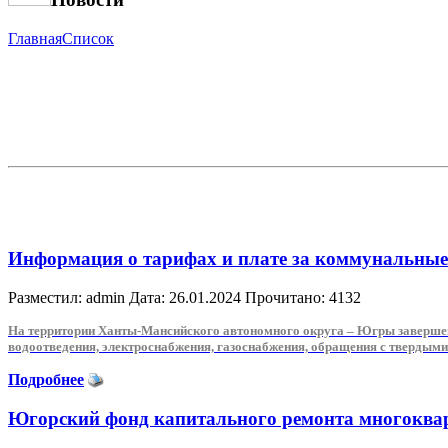
Главная
Список
Информация о тарифах и плате за коммунальные 
Разместил: admin
Дата: 26.01.2024
Прочитано: 4132
На территории Ханты-Мансийского автономного округа – Югры завершен
водоотведения, электроснабжения, газоснабжения, обращения с твердыми
Подробнее
Югорский фонд капитального ремонта многоква