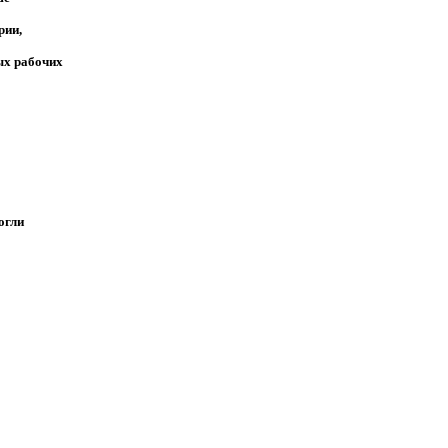
рии,
ых рабочих
могли