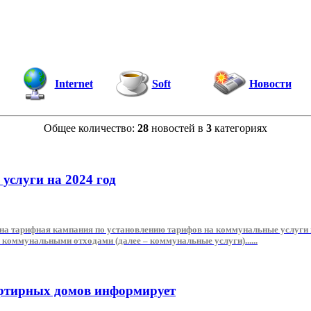
Internet
Soft
Новости
Общее количество:
28
новостей в
3
категориях
услуги на 2024 год
а тарифная кампания по установлению тарифов на коммунальные услуги на
 коммунальными отходами (далее – коммунальные услуги)......
ртирных домов информирует